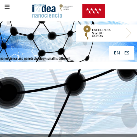
EN
ES