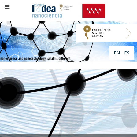
EN
ES