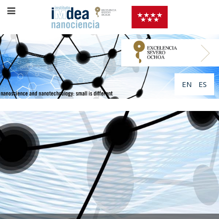
EN
ES