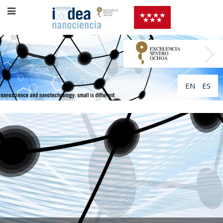
EN
ES