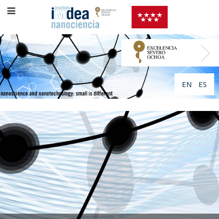
EN
ES