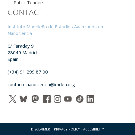
Public Tenders
CONTACT
Instituto Madrileño de Estudios Avanzados en
Nanociencia
C/ Faraday 9
28049 Madrid
Spain
(+34) 91 299 87 00
contacto.nanociencia@imdea.org
DISCLAIMER
|
PRIVACY POLICY
|
ACCESIBILITY