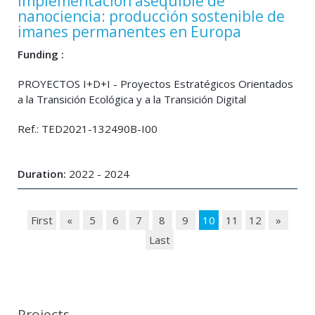
implementación asequible de
nanociencia: producción sostenible de
imanes permanentes en Europa
Funding :
PROYECTOS I+D+I - Proyectos Estratégicos Orientados
a la Transición Ecológica y a la Transición Digital
Ref.: TED2021-132490B-I00
Duration:
2022 - 2024
First
«
5
6
7
8
9
10
11
12
»
Last
Projects