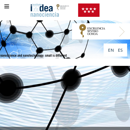
EN
ES