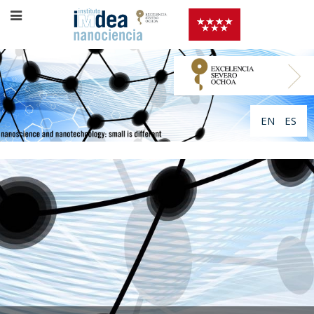
EN
ES