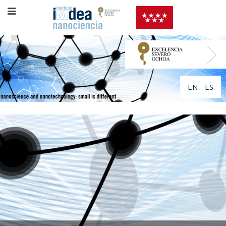
EN
ES