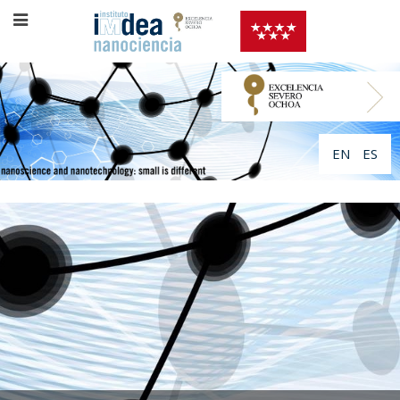
EN
ES