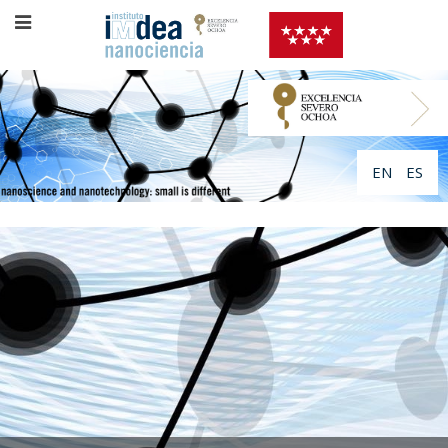
EN
ES