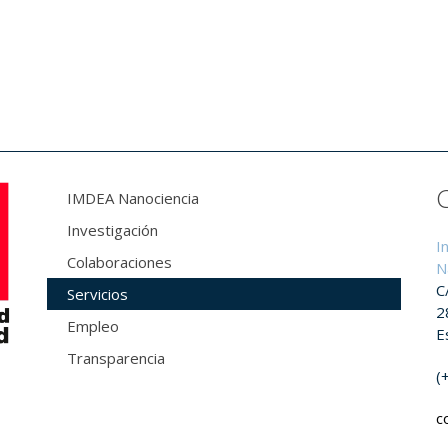
IMDEA Nanociencia
Investigación
I
Colaboraciones
N
C
Servicios
2
Empleo
E
Transparencia
(
c