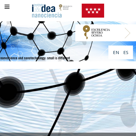
EN
ES