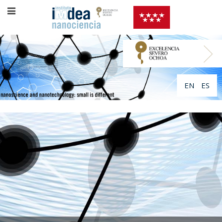
EN
ES