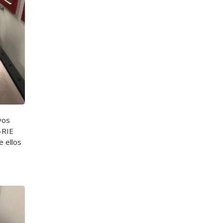
vos
-RIE
e ellos