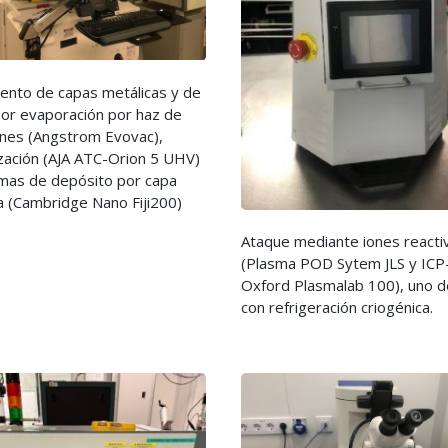
iento de capas metálicas y de
por evaporación por haz de
ones (Angstrom Evovac),
ización (AJA ATC-Orion 5 UHV)
emas de depósito por capa
a (Cambridge Nano Fiji200)
Ataque mediante iones reacti
(Plasma POD Sytem JLS y ICP
Oxford Plasmalab 100), uno d
con refrigeración criogénica.