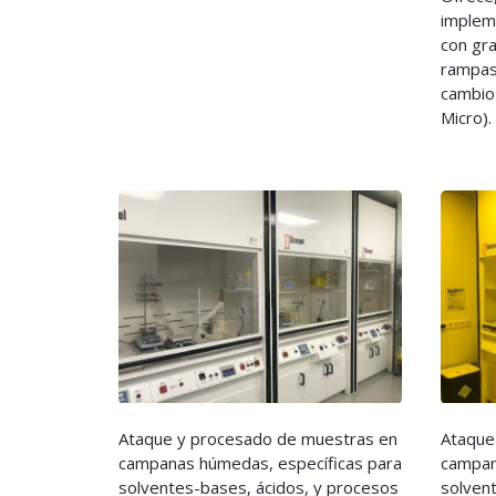
implem
con gra
rampas
cambio
Micro).
Ataque y procesado de muestras en
Ataque
campanas húmedas, específicas para
campan
solventes-bases, ácidos, y procesos
solven