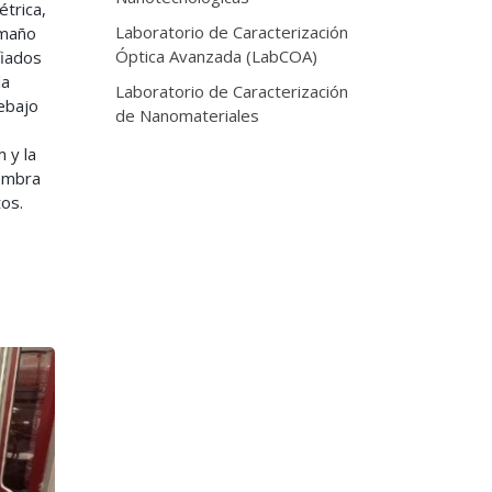
trica,
Laboratorio de Caracterización
amaño
Óptica Avanzada (LabCOA)
fiados
la
Laboratorio de Caracterización
ebajo
de Nanomateriales
 y la
sombra
tos.