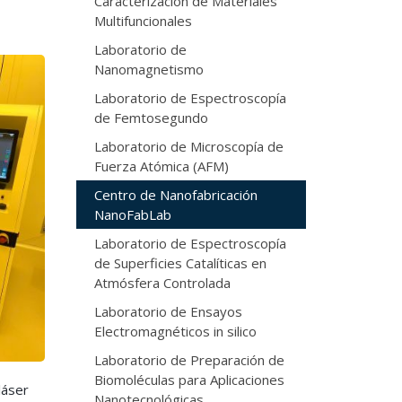
Caracterización de Materiales
Multifuncionales
Laboratorio de
Nanomagnetismo
Laboratorio de Espectroscopía
de Femtosegundo
Laboratorio de Microscopía de
Fuerza Atómica (AFM)
Centro de Nanofabricación
NanoFabLab
Laboratorio de Espectroscopía
de Superficies Catalíticas en
Atmósfera Controlada
Laboratorio de Ensayos
Electromagnéticos in silico
Laboratorio de Preparación de
Biomoléculas para Aplicaciones
láser
Nanotecnológicas