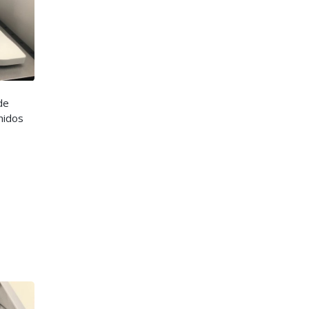
de
nidos