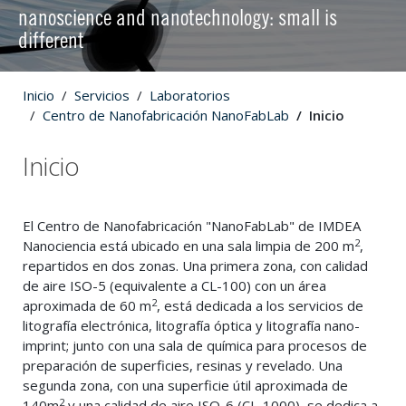
nanoscience and nanotechnology: small is
different
Inicio
Servicios
Laboratorios
Centro de Nanofabricación NanoFabLab
Inicio
Inicio
El Centro de Nanofabricación "NanoFabLab" de IMDEA
2
Nanociencia está ubicado en una sala limpia de 200 m
,
repartidos en dos zonas. Una primera zona, con calidad
de aire ISO-5 (equivalente a CL-100) con un área
2
aproximada de 60 m
, está dedicada a los servicios de
litografía electrónica, litografía óptica y litografía nano-
imprint; junto con una sala de química para procesos de
preparación de superficies, resinas y revelado. Una
segunda zona, con una superficie útil aproximada de
2
140m
y una calidad de aire ISO-6 (CL-1000), se dedica a