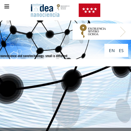
EN
ES