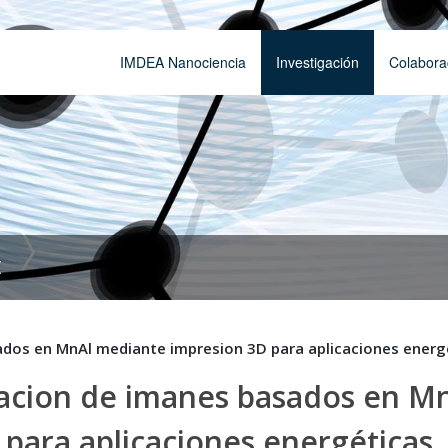
IMDEA Nanociencia
Investigación
Colabora
t
os en MnAl mediante impresion 3D para aplicaciones energ
ion de imanes basados en M
para aplicaciones energéticas