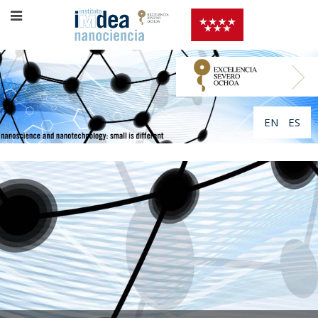
EN
ES