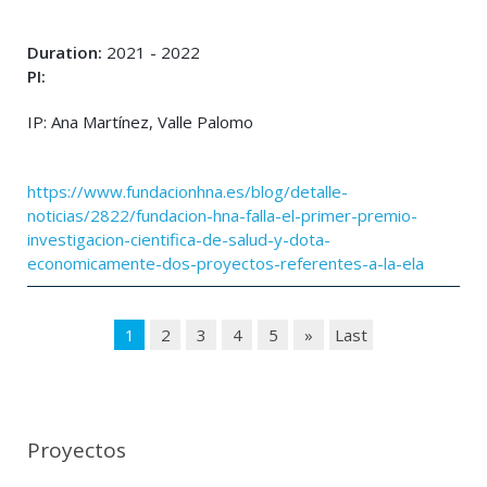
Duration:
2021 - 2022
PI:
IP: Ana Martínez, Valle Palomo
https://www.fundacionhna.es/blog/detalle-
noticias/2822/fundacion-hna-falla-el-primer-premio-
investigacion-cientifica-de-salud-y-dota-
economicamente-dos-proyectos-referentes-a-la-ela
1
2
3
4
5
»
Last
Proyectos