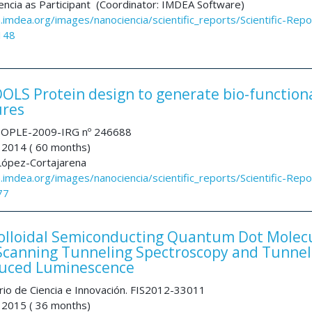
ncia as Participant (Coordinator: IMDEA Software)
a.imdea.org/images/nanociencia/scientific_reports/Scientific-Repo
148
S Protein design to generate bio-function
ures
OPLE-2009-IRG nº 246688
 2014 ( 60 months)
 López-Cortajarena
a.imdea.org/images/nanociencia/scientific_reports/Scientific-Repo
77
lloidal Semiconducting Quantum Dot Molec
Scanning Tunneling Spectroscopy and Tunnel
duced Luminescence
rio de Ciencia e Innovación. FIS2012-33011
 2015 ( 36 months)