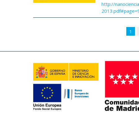
http://nanocienci
2013.pdf#page=
1