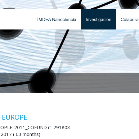
IMDEA Nanociencia
Investigación
Colabora
t
I-EUROPE
EOPLE-2011_COFUND nº 291803
 2017 ( 63 months)