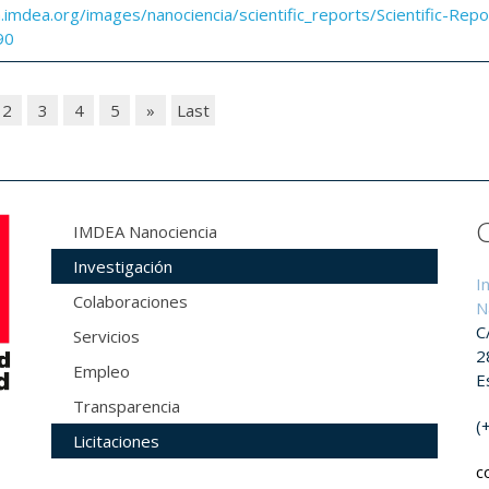
a.imdea.org/images/nanociencia/scientific_reports/Scientific-Repo
90
2
3
4
5
»
Last
IMDEA Nanociencia
Investigación
I
Colaboraciones
N
C
Servicios
2
Empleo
E
Transparencia
(
Licitaciones
c