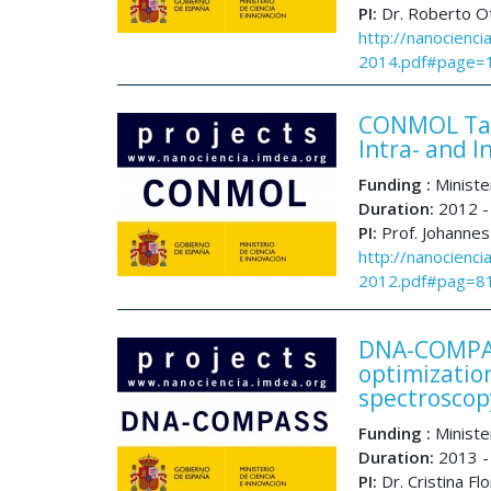
PI:
Dr. Roberto O
http://nanocienci
2014.pdf#page=
CONMOL Tail
Intra- and I
Funding :
Ministe
Duration:
2012 -
PI:
Prof. Johannes
http://nanocienci
2012.pdf#pag=8
DNA-COMPAS
optimizatio
spectroscop
Funding :
Ministe
Duration:
2013 -
PI:
Dr. Cristina Fl