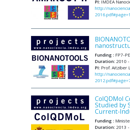
PI:
IMDEA Nanocie
http://nanocienci
2016.pdf#page=
BIONANOTOOL
nanostruct
Funding :
FP7-PE
Duration:
2010 -
PI:
Prof. Aitziber
http://nanocienci
2012.pdf#page=
ColQDMol Co
Studied by 
Current-In
Funding :
Ministe
Duration:
2013 -