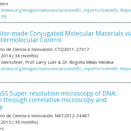
tero
a.imdea.org/images/nanociencia/scientific_reports/Scientific-Repo
109
or-made Conjugated Molecular Materials vi
ntermolecular Control
rio de Ciencia e Innovación. CTQ2011-27317.
 2014 ( 36 months)
 Gierschner, Prof. Larry Lüer & Dr. Begoña Milián-Medina
a.imdea.org/images/nanociencia/scientific_reports/Scientific-Repo
1
S Super-resolution microscopy of DNA:
n through correlative microscopy and
y
rio de Ciencia e Innovación. MAT2012-34487
 2015 ( 36 months)
ors