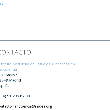
rt-
CONTACTO
nstituto Madrileño de Estudios Avanzados en
anociencia
/ Faraday 9
8049 Madrid
spaña
+34) 91 299 87 00
ontacto.nanociencia@imdea.org