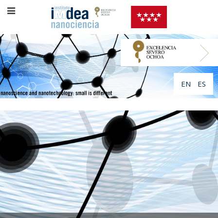
EN
ES