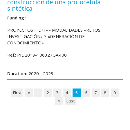
construcción de una protocélula
sintética
Funding :
PROYECTOS I+D+I» - MODALIDADES «RETOS
INVESTIGACIÓN» Y «GENERACIÓN DE
CONOCIMIENTO»
Ref.: PID2019-106327GA-I00
Duration:
2020 - 2023
First
«
1
2
3
4
5
6
7
8
9
»
Last