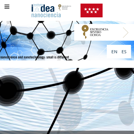
EN
ES