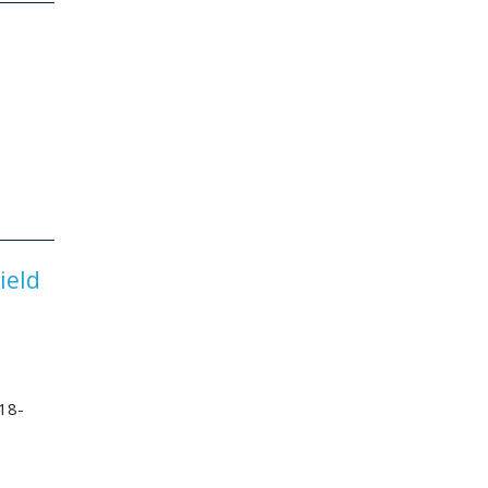
ield
018-