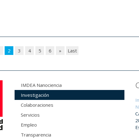
1
2
3
4
5
6
»
Last
IMDEA Nanociencia
Investigación
I
Colaboraciones
N
C
Servicios
2
Empleo
E
Transparencia