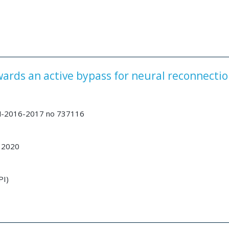
rds an active bypass for neural reconnecti
-2016-2017 no 737116
 2020
PI)