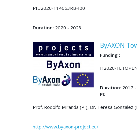
PID2020-114653RB-I00
Duration:
2020 - 2023
ByAXON Towa
Funding :
H2020-FETOPEN
Duration:
2017 -
PI:
Prof. Rodolfo Miranda (PI), Dr. Teresa Gonzalez (
http://www.byaxon-project.eu/