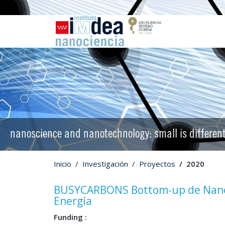
nanoscience and nanotechnology: small is differen
Inicio
Investigación
Proyectos
2020
BUSYCARBONS Bottom-up de Nanoes
Energía
Funding :