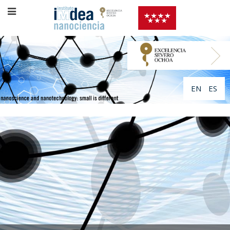
EN
ES