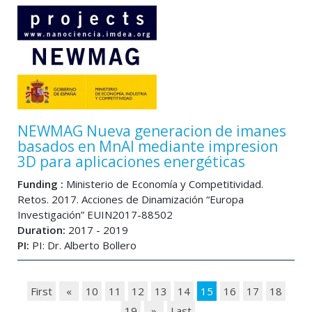
NEWMAG Nueva generacion de imanes
basados en MnAl mediante impresion
3D para aplicaciones energéticas
Funding :
Ministerio de Economía y Competitividad.
Retos. 2017. Acciones de Dinamización “Europa
Investigación” EUIN2017-88502
Duration:
2017 - 2019
PI:
PI: Dr. Alberto Bollero
First
«
10
11
12
13
14
15
16
17
18
19
»
Last