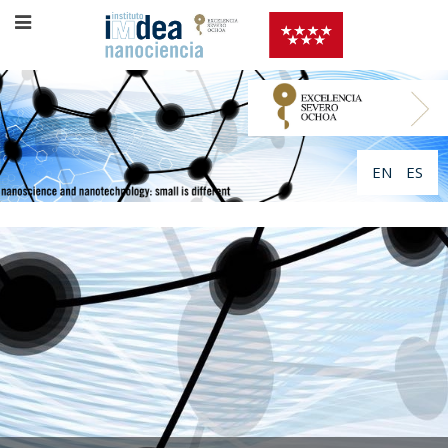
EN
ES