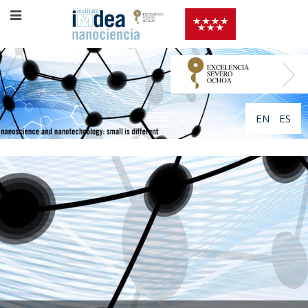
EN
ES