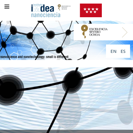
EN
ES