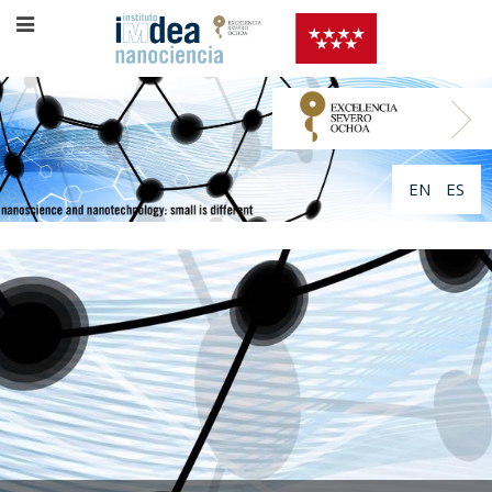
EN
ES