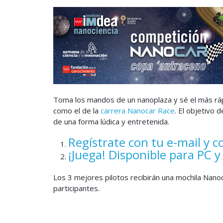
Toma los mandos de un nanoplaza y sé el más ráp
como el de la
carrera Nanocar Race
. El objetivo 
de una forma lúdica y entretenida.
Regístrate con tu e-mail y co
¡Juega! Disponible para PC y
Los 3 mejores pilotos recibirán una mochila Nan
participantes.