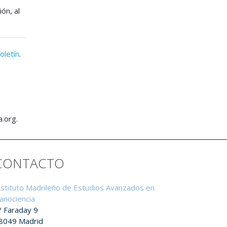
ón, al
oletín
.
a.org.
CONTACTO
nstituto Madrileño de Estudios Avanzados en
anociencia
/ Faraday 9
8049 Madrid