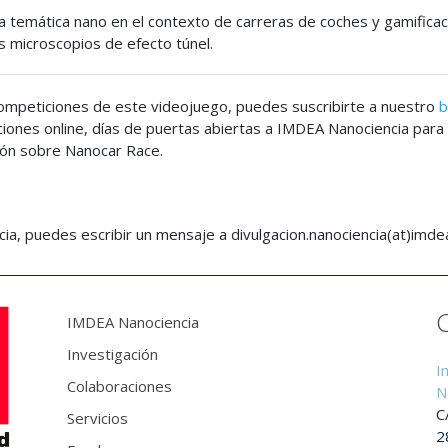
 temática nano en el contexto de carreras de coches y gamificaci
s microscopios de efecto túnel.
 competiciones de este videojuego, puedes suscribirte a nuestro
b
ones online, días de puertas abiertas a IMDEA Nanociencia para
ción sobre Nanocar Race.
ia, puedes escribir un mensaje a divulgacion.nanociencia(at)imde
IMDEA Nanociencia
Investigación
I
Colaboraciones
N
C
Servicios
2