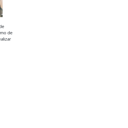
 de
ismo de
alizar