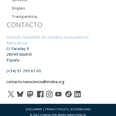
Empleo
Transparencia
CONTACTO
Instituto Madrileño de Estudios Avanzados en
Nanociencia
C/ Faraday 9
28049 Madrid
España
(+34) 91 299 87 00
contacto.nanociencia@imdea.org
DISCLAIMER
|
PRIVACY POLICY
|
ACCESIBILIDAD
© 2023 FUNDACIÓN IMDEA NANOCIENCIA