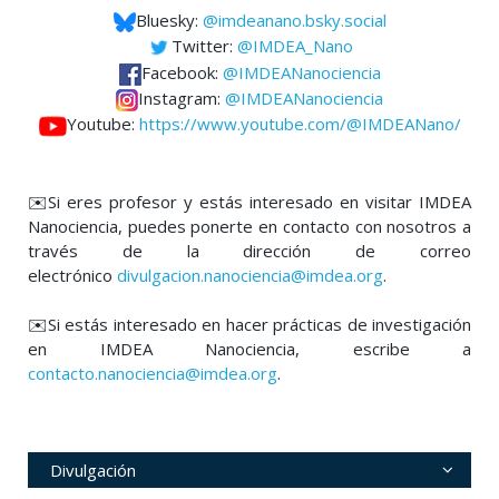
Bluesky:
@imdeanano.bsky.social
Twitter:
@IMDEA_Nano
Facebook:
@IMDEANanociencia
Instagram:
@IMDEANanociencia
Youtube:
https://www.youtube.com/@IMDEANano/
✉️Si eres profesor y estás interesado en visitar IMDEA
Nanociencia, puedes ponerte en contacto con nosotros a
través de la dirección de correo
electrónico
divulgacion.nanociencia@imdea.org
.
✉️Si estás interesado en hacer prácticas de investigación
en IMDEA Nanociencia, escribe a
contacto.nanociencia@imdea.org
.
Divulgación