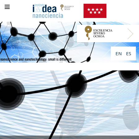
EN
ES