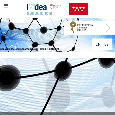
EN
ES