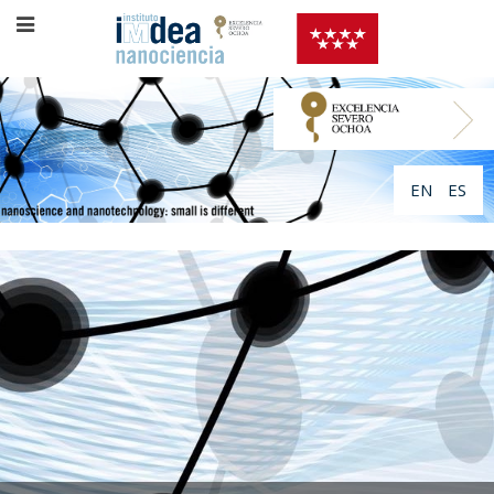
EN
ES