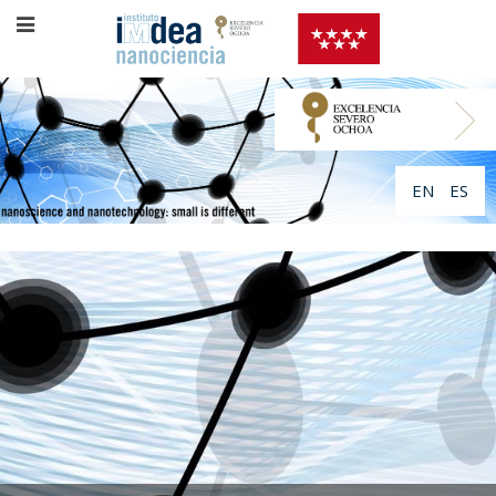
EN
ES