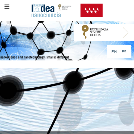
EN
ES