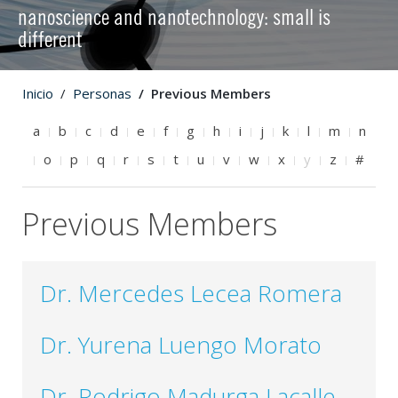
nanoscience and nanotechnology: small is
different
Inicio
Personas
Previous Members
a
b
c
d
e
f
g
h
i
j
k
l
m
n
o
p
q
r
s
t
u
v
w
x
y
z
#
Previous Members
Dr. Mercedes Lecea Romera
Dr. Yurena Luengo Morato
Dr. Rodrigo Madurga Lacalle