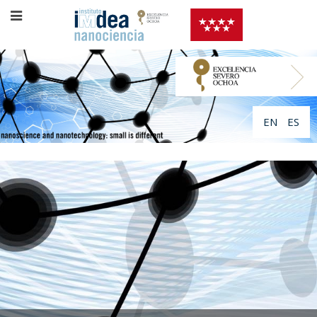
EN
ES