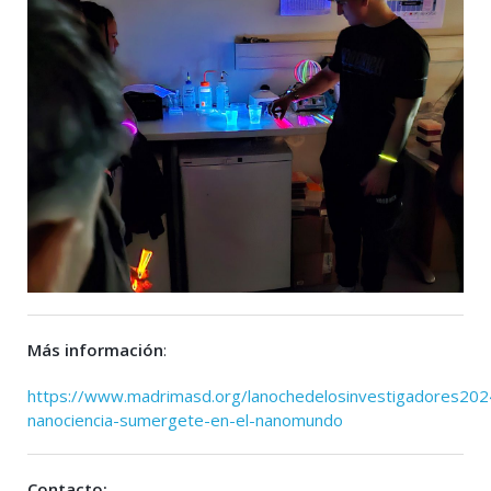
Más información
:
https://www.madrimasd.org/lanochedelosinvestigadores2024
nanociencia-sumergete-en-el-nanomundo
Contacto: