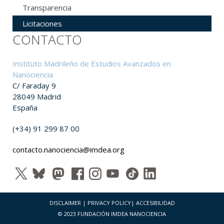
Transparencia
Licitaciones
CONTACTO
Instituto Madrileño de Estudios Avanzados en
Nanociencia
C/ Faraday 9
28049 Madrid
España
(+34) 91 299 87 00
contacto.nanociencia@imdea.org
DISCLAIMER
|
PRIVACY POLICY
|
ACCESIBILIDAD
© 2023 FUNDACIÓN IMDEA NANOCIENCIA