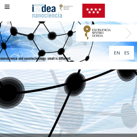
EN
ES