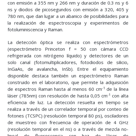
con emisión a 355 nm y 266 nm y duración de 0.3 ns y 6
ns y diodos de picosegundos con emisión a 320, 405 y
780 nm, que dan lugar a un abanico de posibilidades para
la realización de espectroscopia y experimentos de
fotoluminiscencia y Raman.
La detección óptica se realiza con espectrómetros
(espectrómetro Princeton f = 50 con cámara CCD
refrigerada con nitrógeno líquido) y detectores de un
solo canal (fotomultiplicadores, fotodiodos de silicio,
InGaAs, de avalancha, InSb). Entre el equipamiento
disponible destaca también un espectrómetro Raman
construido en el laboratorio, que permite la adquisición
-1
de espectros Raman hasta al menos 60 cm
de la línea
-1
láser (785nm) con resolución de hasta 0,05 cm
con alta
eficiencia de luz. La detección resuelta en tiempo se
realiza a través de un correlador temporal por conteo de
fotones (TCSPC) (resolución temporal 80 ps), osciladores
de muestreo con frecuencia de operación de 4 GHz
(resolución temporal en el ns) o a través de mezcla no-
lineal de fluorescencia con haz de láser de