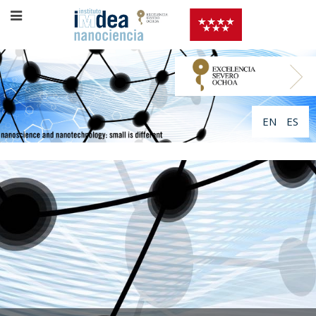
EN
ES